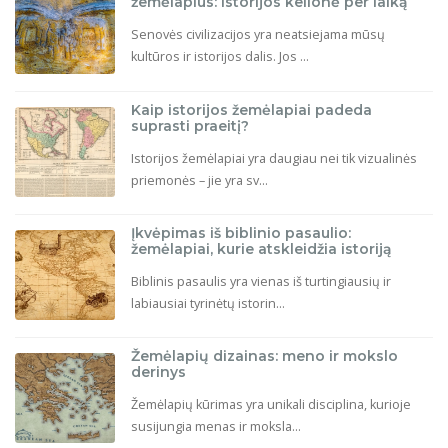
žemėlapius: istorijos kelionė per laiką
Senovės civilizacijos yra neatsiejama mūsų
kultūros ir istorijos dalis. Jos ...
Kaip istorijos žemėlapiai padeda
suprasti praeitį?
Istorijos žemėlapiai yra daugiau nei tik vizualinės
priemonės – jie yra sv...
Įkvėpimas iš biblinio pasaulio:
žemėlapiai, kurie atskleidžia istoriją
Biblinis pasaulis yra vienas iš turtingiausių ir
labiausiai tyrinėtų istorin...
Žemėlapių dizainas: meno ir mokslo
derinys
Žemėlapių kūrimas yra unikali disciplina, kurioje
susijungia menas ir moksla...