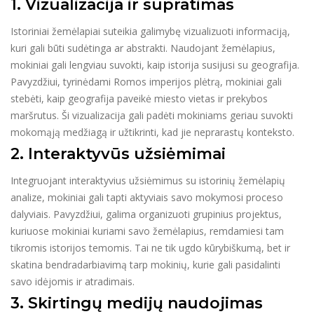
1. Vizualizacija ir supratimas
Istoriniai žemėlapiai suteikia galimybę vizualizuoti informaciją,
kuri gali būti sudėtinga ar abstrakti. Naudojant žemėlapius,
mokiniai gali lengviau suvokti, kaip istorija susijusi su geografija.
Pavyzdžiui, tyrinėdami Romos imperijos plėtrą, mokiniai gali
stebėti, kaip geografija paveikė miesto vietas ir prekybos
maršrutus. Ši vizualizacija gali padėti mokiniams geriau suvokti
mokomąją medžiagą ir užtikrinti, kad jie neprarastų konteksto.
2. Interaktyvūs užsiėmimai
Integruojant interaktyvius užsiėmimus su istorinių žemėlapių
analize, mokiniai gali tapti aktyviais savo mokymosi proceso
dalyviais. Pavyzdžiui, galima organizuoti grupinius projektus,
kuriuose mokiniai kuriami savo žemėlapius, remdamiesi tam
tikromis istorijos temomis. Tai ne tik ugdo kūrybiškumą, bet ir
skatina bendradarbiavimą tarp mokinių, kurie gali pasidalinti
savo idėjomis ir atradimais.
3. Skirtingų medijų naudojimas