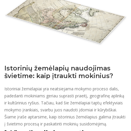
Istorinių žemėlapių naudojimas
švietime: kaip įtraukti mokinius?
Istoriniai žemėlapiai yra neatsiejama mokymo proceso dalis,
padedanti mokiniams geriau suprasti praeitį, geografinę aplinką
ir kultūrinius ryšius. Tačiau, kad šie žemėlapiai taptų efektyviais
mokymo įrankiais, svarbu juos naudoti įdomiai ir kūrybiškai.
Šiame įraše aptarsime, kaip istorinius žemėlapius galima įtraukti
į švietimo procesą ir paskatinti mokinių susidomėjimą.