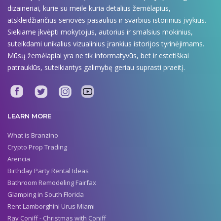
dizaineriai, kurie su meile kuria detalius žemėlapius,
atskleidžiančius senovės pasaulius ir svarbius istorinius įvykius.
Siekiame įkvėpti mokytojus, autorius ir smalsius mokinius,
suteikdami unikalius vizualinius įrankius istorijos tyrinėjimams.
Mūsų žemėlapiai yra ne tik informatyvūs, bet ir estetiškai
patrauklūs, suteikiantys galimybę geriau suprasti praeitį.
LEARN MORE
What is Branzino
Crypto Prop Trading
Arencia
Birthday Party Rental Ideas
Bathroom Remodeling Fairfax
Glamping in South Florida
Rent Lamborghini Urus Miami
Ray Coniff - Christmas with Coniff