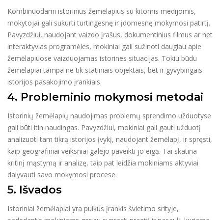
Kombinuodami istorinius žemėlapius su kitomis medijomis,
mokytojai gali sukurti turtingesnę ir įdomesnę mokymosi patirtį.
Pavyzdžiui, naudojant vaizdo įrašus, dokumentinius filmus ar net
interaktyvias programėles, mokiniai gali sužinoti daugiau apie
žemėlapiuose vaizduojamas istorines situacijas. Tokiu būdu
žemėlapiai tampa ne tik statiniais objektais, bet ir gyvybingais
istorijos pasakojimo įrankiais.
4. Probleminio mokymosi metodai
Istorinių žemėlapių naudojimas problemų sprendimo užduotyse
gali būti itin naudingas. Pavyzdžiui, mokiniai gali gauti užduotį
analizuoti tam tikrą istorijos įvykį, naudojant žemėlapį, ir spręsti,
kaip geografiniai veiksniai galėjo paveikti jo eigą. Tai skatina
kritinį mąstymą ir analizę, taip pat leidžia mokiniams aktyviai
dalyvauti savo mokymosi procese.
5. Išvados
Istoriniai žemėlapiai yra puikus įrankis švietimo srityje,