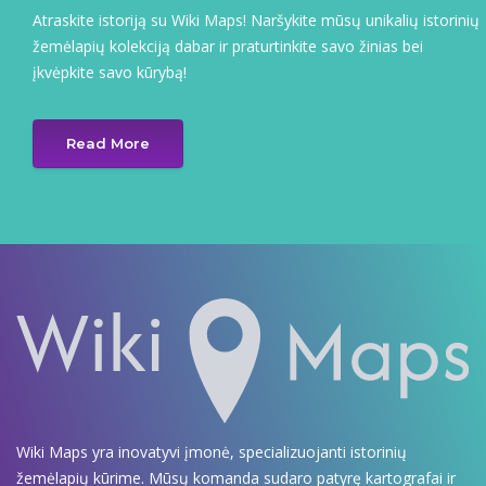
Atraskite istoriją su Wiki Maps! Naršykite mūsų unikalių istorinių
žemėlapių kolekciją dabar ir praturtinkite savo žinias bei
įkvėpkite savo kūrybą!
Read More
Wiki Maps yra inovatyvi įmonė, specializuojanti istorinių
žemėlapių kūrime. Mūsų komanda sudaro patyrę kartografai ir