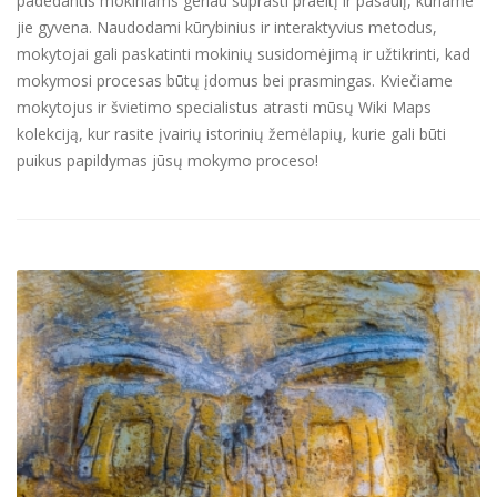
padedantis mokiniams geriau suprasti praeitį ir pasaulį, kuriame
jie gyvena. Naudodami kūrybinius ir interaktyvius metodus,
mokytojai gali paskatinti mokinių susidomėjimą ir užtikrinti, kad
mokymosi procesas būtų įdomus bei prasmingas. Kviečiame
mokytojus ir švietimo specialistus atrasti mūsų Wiki Maps
kolekciją, kur rasite įvairių istorinių žemėlapių, kurie gali būti
puikus papildymas jūsų mokymo proceso!